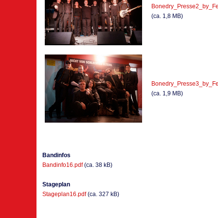
Bonedry_Presse2_by_Fel
(ca. 1,8 MB)
Bonedry_Presse3_by_Fel
(ca. 1,9 MB)
Bandinfos
Bandinfo16.pdf
(ca. 38 kB)
Stageplan
Stageplan16.pdf
(ca. 327 kB)